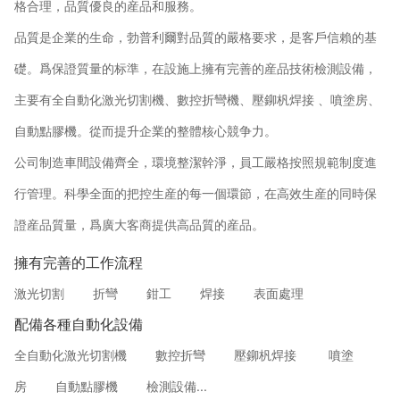
格合理，品質優良的産品和服務。
品質是企業的生命，勃普利爾對品質的嚴格要求，是客戶信賴的基
礎。爲保證質量的标準，在設施上擁有完善的産品技術檢測設備，
主要有全自動化激光切割機、數控折彎機、壓鉚杋焊接 、噴塗房、
自動點膠機。從而提升企業的整體核心競争力。
公司制造車間設備齊全，環境整潔幹淨，員工嚴格按照規範制度進
行管理。科學全面的把控生産的每一個環節，在高效生産的同時保
證産品質量，爲廣大客商提供高品質的産品。
擁有完善的工作流程
激光切割
折彎
鉗工
焊接
表面處理
配備各種自動化設備
全自動化激光切割機
數控折彎
壓鉚杋焊接
噴塗
房
自動點膠機
檢測設備...